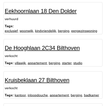
Eekhoornlaan 18 Den Dolder
verhuurd
Tags:
exclusief
,
woonwijk
,
kindvriendelijk
,
berging
,
eengezinswoning
De Hooghlaan 2C34 Bilthoven
verkocht
Tags:
villawijk
,
appartement
,
berging
,
starter
,
studio
Kruisbeklaan 27 Bilthoven
verkocht
Tags:
kantoor
,
inloopdouche
,
appartement
,
berging
,
badkamer