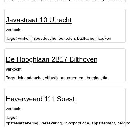
Javastraat 10 Utrecht
verkocht
Tags:
winkel
,
inloopdouche
,
beneden
,
badkamer
,
keuken
De Hooghlaan 2B17 Bilthoven
verkocht
Tags:
inloopdouche
,
villawijk
,
appartement
,
berging
,
flat
Haverweerd 111 Soest
verkocht
Tags:
opstalverzekering
,
verzekering
,
inloopdouche
,
appartement
,
bergin