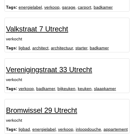
Tags:
energielabel
,
verkoop
,
garage
,
carport
,
badkamer
Valkstraat 7 Utrecht
verkocht
Tags:
ligbad
,
architect
,
architectuur
,
starter
,
badkamer
Verenigingstraat 33 Utrecht
verkocht
Tags:
verkoop
,
badkamer
,
bijkeuken
,
keuken
,
slaapkamer
Bromwissel 29 Utrecht
verkocht
Tags:
ligbad
,
energielabel
,
verkoop
,
inloopdouche
,
appartement