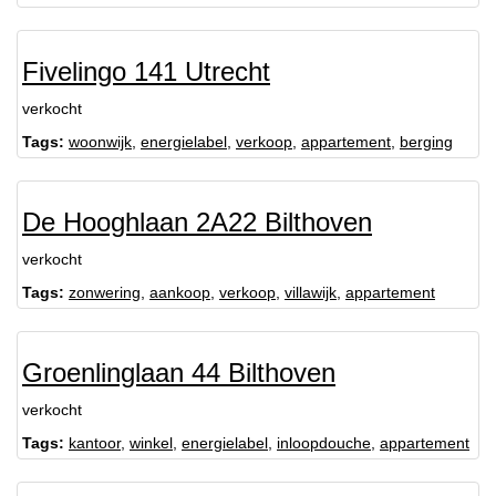
Fivelingo 141 Utrecht
verkocht
Tags:
woonwijk
,
energielabel
,
verkoop
,
appartement
,
berging
De Hooghlaan 2A22 Bilthoven
verkocht
Tags:
zonwering
,
aankoop
,
verkoop
,
villawijk
,
appartement
Groenlinglaan 44 Bilthoven
verkocht
Tags:
kantoor
,
winkel
,
energielabel
,
inloopdouche
,
appartement