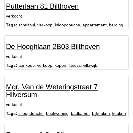
Putterlaan 81 Bilthoven
verkocht
Tags:
schuifpui
,
verkoop
,
inloopdouche
,
appartement
,
berging
De Hooghlaan 2B03 Bilthoven
verkocht
Tags:
aankoop
,
verkoop
,
kopen
,
fitness
,
villawijk
Mgr. Van de Weteringstraat 7
Hilversum
verkocht
Tags:
inloopdouche
,
hoekwoning
,
badkamer
,
bijkeuken
,
keuken