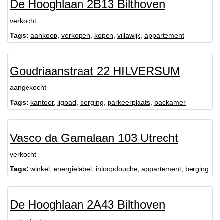
De Hooghlaan 2B13 Bilthoven
verkocht
Tags:
aankoop
,
verkopen
,
kopen
,
villawijk
,
appartement
Goudriaanstraat 22 HILVERSUM
aangekocht
Tags:
kantoor
,
ligbad
,
berging
,
parkeerplaats
,
badkamer
Vasco da Gamalaan 103 Utrecht
verkocht
Tags:
winkel
,
energielabel
,
inloopdouche
,
appartement
,
berging
De Hooghlaan 2A43 Bilthoven