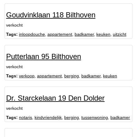
Goudvinklaan 118 Bilthoven
verkocht
Tags:
inloopdouche
,
appartement
,
badkamer
,
keuken
,
uitzicht
Putterlaan 95 Bilthoven
verkocht
Tags:
verkoop
,
appartement
,
berging
,
badkamer
,
keuken
Dr. Starckelaan 19 Den Dolder
verkocht
Tags:
notaris
,
kindvriendelijk
,
berging
,
tussenwoning
,
badkamer