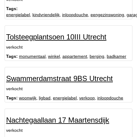
Tags:
energielabel
,
kindvriendelijk
,
inloopdouche
,
eengezinswoning
,
gara
Tolsteegplantsoen 10III Utrecht
verkocht
Tags:
monumentaal
,
winkel
,
appartement
,
berging
,
badkamer
Swammerdamstraat 9BS Utrecht
verkocht
Tags:
woonwijk
,
ligbad
,
energielabel
,
verkoop
,
inloopdouche
Nachtegaallaan 17 Maartensdijk
verkocht