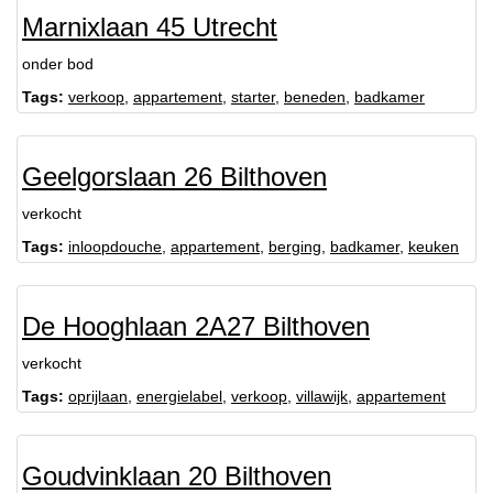
Marnixlaan 45 Utrecht
onder bod
Tags:
verkoop
,
appartement
,
starter
,
beneden
,
badkamer
Geelgorslaan 26 Bilthoven
verkocht
Tags:
inloopdouche
,
appartement
,
berging
,
badkamer
,
keuken
De Hooghlaan 2A27 Bilthoven
verkocht
Tags:
oprijlaan
,
energielabel
,
verkoop
,
villawijk
,
appartement
Goudvinklaan 20 Bilthoven