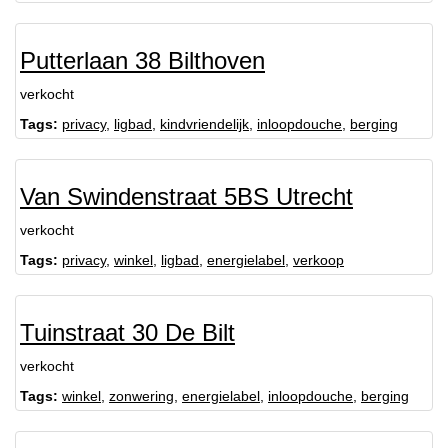
Putterlaan 38 Bilthoven
verkocht
Tags:
privacy
,
ligbad
,
kindvriendelijk
,
inloopdouche
,
berging
Van Swindenstraat 5BS Utrecht
verkocht
Tags:
privacy
,
winkel
,
ligbad
,
energielabel
,
verkoop
Tuinstraat 30 De Bilt
verkocht
Tags:
winkel
,
zonwering
,
energielabel
,
inloopdouche
,
berging