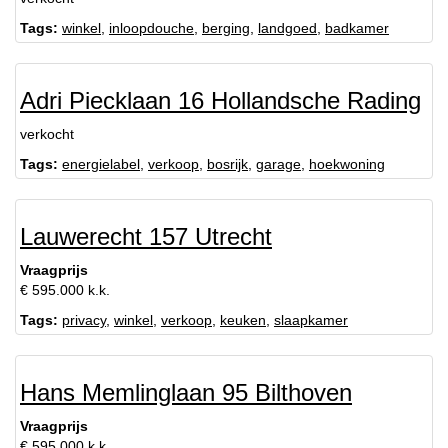
Tags:
winkel
,
inloopdouche
,
berging
,
landgoed
,
badkamer
Adri Piecklaan 16 Hollandsche Rading
verkocht
Tags:
energielabel
,
verkoop
,
bosrijk
,
garage
,
hoekwoning
Lauwerecht 157 Utrecht
Vraagprijs
€ 595.000 k.k.
Tags:
privacy
,
winkel
,
verkoop
,
keuken
,
slaapkamer
Hans Memlinglaan 95 Bilthoven
Vraagprijs
€ 595.000 k.k.