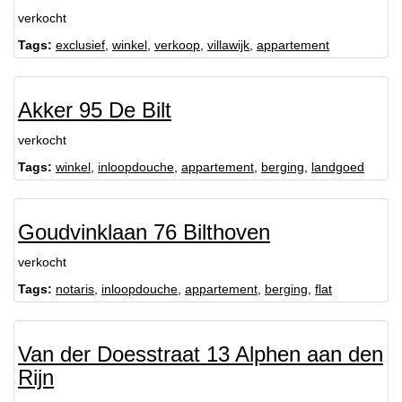
verkocht
Tags:
exclusief
,
winkel
,
verkoop
,
villawijk
,
appartement
Akker 95 De Bilt
verkocht
Tags:
winkel
,
inloopdouche
,
appartement
,
berging
,
landgoed
Goudvinklaan 76 Bilthoven
verkocht
Tags:
notaris
,
inloopdouche
,
appartement
,
berging
,
flat
Van der Doesstraat 13 Alphen aan den
Rijn