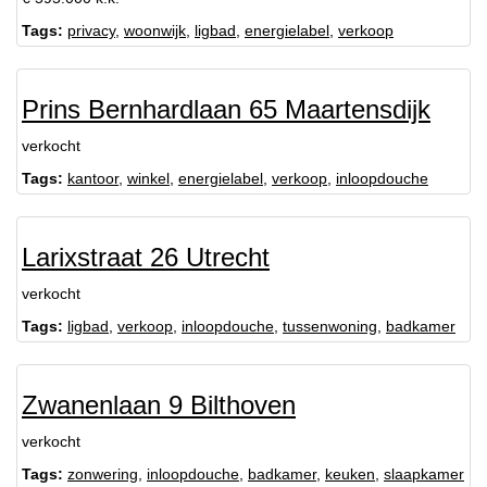
Tags:
privacy
,
woonwijk
,
ligbad
,
energielabel
,
verkoop
Prins Bernhardlaan 65 Maartensdijk
verkocht
Tags:
kantoor
,
winkel
,
energielabel
,
verkoop
,
inloopdouche
Larixstraat 26 Utrecht
verkocht
Tags:
ligbad
,
verkoop
,
inloopdouche
,
tussenwoning
,
badkamer
Zwanenlaan 9 Bilthoven
verkocht
Tags:
zonwering
,
inloopdouche
,
badkamer
,
keuken
,
slaapkamer