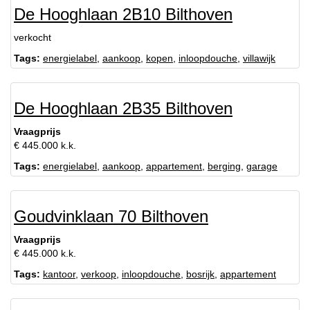
De Hooghlaan 2B10 Bilthoven
verkocht
Tags:
energielabel
,
aankoop
,
kopen
,
inloopdouche
,
villawijk
De Hooghlaan 2B35 Bilthoven
Vraagprijs
€ 445.000 k.k.
Tags:
energielabel
,
aankoop
,
appartement
,
berging
,
garage
Goudvinklaan 70 Bilthoven
Vraagprijs
€ 445.000 k.k.
Tags:
kantoor
,
verkoop
,
inloopdouche
,
bosrijk
,
appartement