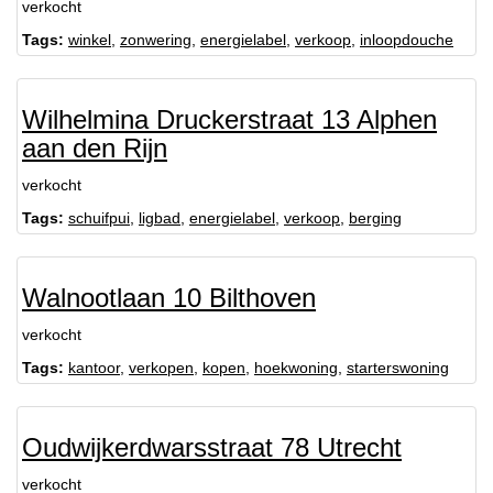
verkocht
Tags:
winkel
,
zonwering
,
energielabel
,
verkoop
,
inloopdouche
Wilhelmina Druckerstraat 13 Alphen
aan den Rijn
verkocht
Tags:
schuifpui
,
ligbad
,
energielabel
,
verkoop
,
berging
Walnootlaan 10 Bilthoven
verkocht
Tags:
kantoor
,
verkopen
,
kopen
,
hoekwoning
,
starterswoning
Oudwijkerdwarsstraat 78 Utrecht
verkocht