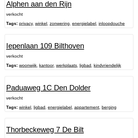
Alphen aan den Rijn
verkocht
Tags:
privacy
,
winkel
,
zonwering
,
energielabel
,
inloopdouche
Iepenlaan 109 Bilthoven
verkocht
Tags:
woonwijk
,
kantoor
,
werkplaats
,
ligbad
,
kindvriendelijk
Paduaweg 1C Den Dolder
verkocht
Tags:
winkel
,
ligbad
,
energielabel
,
appartement
,
berging
Thorbeckeweg 7 De Bilt