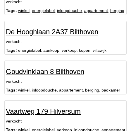
verkocht
Tags:
winkel
,
energielabel
,
inloopdouche
,
appartement
,
berging
De Hooghlaan 2A37 Bilthoven
verkocht
Tags:
energielabel
,
aankoop
,
verkoop
,
kopen
,
villawijk
Goudvinklaan 8 Bilthoven
verkocht
Tags:
winkel
,
inloopdouche
,
appartement
,
berging
,
badkamer
Vaartweg 179 Hilversum
verkocht
Tags:
winkel
,
energielabel
,
verkoop
,
inloopdouche
,
appartement