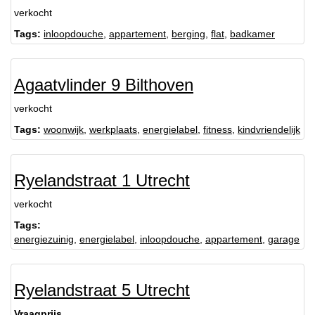
verkocht
Tags:
inloopdouche
,
appartement
,
berging
,
flat
,
badkamer
Agaatvlinder 9 Bilthoven
verkocht
Tags:
woonwijk
,
werkplaats
,
energielabel
,
fitness
,
kindvriendelijk
Ryelandstraat 1 Utrecht
verkocht
Tags:
energiezuinig
,
energielabel
,
inloopdouche
,
appartement
,
garage
Ryelandstraat 5 Utrecht
Vraagprijs