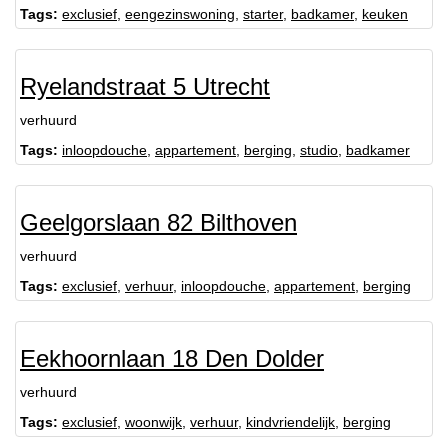
Tags:
exclusief
,
eengezinswoning
,
starter
,
badkamer
,
keuken
Ryelandstraat 5 Utrecht
verhuurd
Tags:
inloopdouche
,
appartement
,
berging
,
studio
,
badkamer
Geelgorslaan 82 Bilthoven
verhuurd
Tags:
exclusief
,
verhuur
,
inloopdouche
,
appartement
,
berging
Eekhoornlaan 18 Den Dolder
verhuurd
Tags:
exclusief
,
woonwijk
,
verhuur
,
kindvriendelijk
,
berging