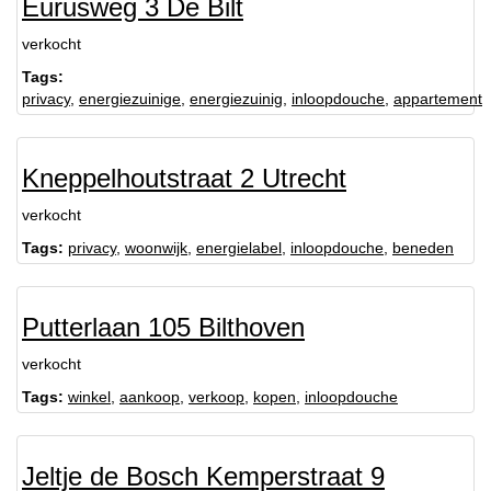
Eurusweg 3 De Bilt
verkocht
Tags:
privacy
,
energiezuinige
,
energiezuinig
,
inloopdouche
,
appartement
Kneppelhoutstraat 2 Utrecht
verkocht
Tags:
privacy
,
woonwijk
,
energielabel
,
inloopdouche
,
beneden
Putterlaan 105 Bilthoven
verkocht
Tags:
winkel
,
aankoop
,
verkoop
,
kopen
,
inloopdouche
Jeltje de Bosch Kemperstraat 9