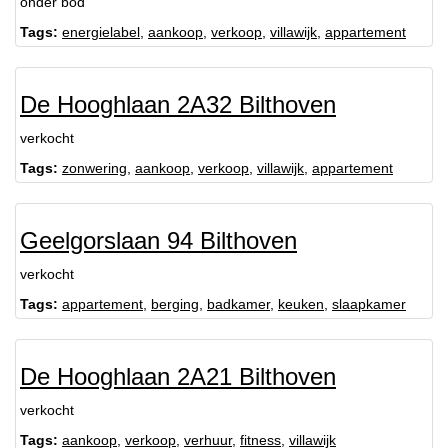
onder bod
Tags:
energielabel
,
aankoop
,
verkoop
,
villawijk
,
appartement
De Hooghlaan 2A32 Bilthoven
verkocht
Tags:
zonwering
,
aankoop
,
verkoop
,
villawijk
,
appartement
Geelgorslaan 94 Bilthoven
verkocht
Tags:
appartement
,
berging
,
badkamer
,
keuken
,
slaapkamer
De Hooghlaan 2A21 Bilthoven
verkocht
Tags:
aankoop
,
verkoop
,
verhuur
,
fitness
,
villawijk