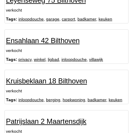
Leyenseweg 75 Bilthoven
verkocht
Tags:
inloopdouche
,
garage
,
carport
,
badkamer
,
keuken
Ensahlaan 42 Bilthoven
verkocht
Tags:
privacy
,
winkel
,
ligbad
,
inloopdouche
,
villawijk
Kruisbeklaan 18 Bilthoven
verkocht
Tags:
inloopdouche
,
berging
,
hoekwoning
,
badkamer
,
keuken
Patrijslaan 2 Maartensdijk
verkocht