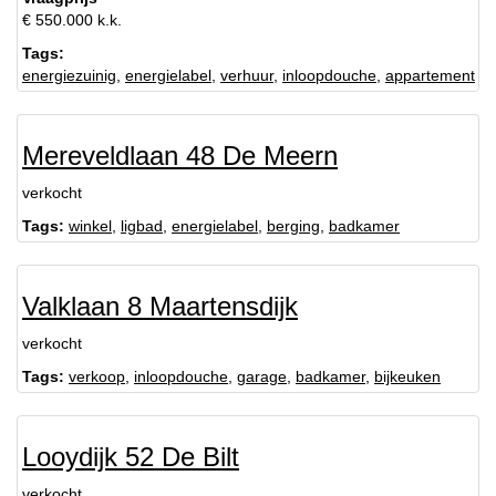
€ 550.000 k.k.
Tags:
energiezuinig
,
energielabel
,
verhuur
,
inloopdouche
,
appartement
Mereveldlaan 48 De Meern
verkocht
Tags:
winkel
,
ligbad
,
energielabel
,
berging
,
badkamer
Valklaan 8 Maartensdijk
verkocht
Tags:
verkoop
,
inloopdouche
,
garage
,
badkamer
,
bijkeuken
Looydijk 52 De Bilt
verkocht