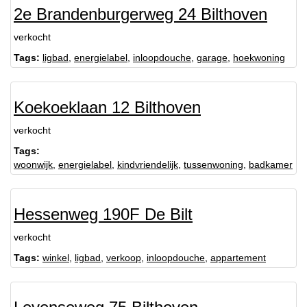
2e Brandenburgerweg 24 Bilthoven
verkocht
Tags:
ligbad
,
energielabel
,
inloopdouche
,
garage
,
hoekwoning
Koekoeklaan 12 Bilthoven
verkocht
Tags:
woonwijk
,
energielabel
,
kindvriendelijk
,
tussenwoning
,
badkamer
Hessenweg 190F De Bilt
verkocht
Tags:
winkel
,
ligbad
,
verkoop
,
inloopdouche
,
appartement