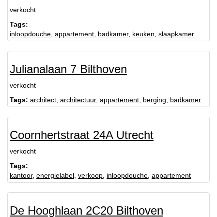
verkocht
Tags:
inloopdouche
,
appartement
,
badkamer
,
keuken
,
slaapkamer
Julianalaan 7 Bilthoven
verkocht
Tags:
architect
,
architectuur
,
appartement
,
berging
,
badkamer
Coornhertstraat 24A Utrecht
verkocht
Tags:
kantoor
,
energielabel
,
verkoop
,
inloopdouche
,
appartement
De Hooghlaan 2C20 Bilthoven