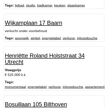
Tags:
ligbad
,
studio
,
badkamer
,
keuken
,
slaapkamer
Wijkamplaan 17 Baarn
verkocht onder voorbehoud
Tags:
woonwijk
,
winkel
,
energielabel
,
verkoop
,
inloopdouche
Henriëtte Roland Holststraat 34
Utrecht
Vraagprijs
€ 525.000 k.k.
Tags:
monumentaal
,
energielabel
,
verkoop
,
inloopdouche
,
appartement
Bosuillaan 105 Bilthoven