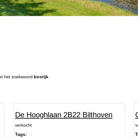
 met het zoekwoord
bosrijk
.
De Hooghlaan 2B22 Bilthoven
verkocht
v
Tags:
T