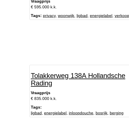
Vraagprijs
€ 595.000 k.k.
Tags:
privacy
,
woonwijk
,
ligbad
,
energielabel
,
verkoo
Tolakkerweg 138A Hollandsche
Rading
Vraagprijs
€ 835.000 k.k.
Tags:
ligbad
,
energielabel
,
inloopdouche
,
bosrijk
,
berging