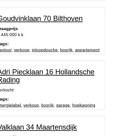
Goudvinklaan 70 Bilthoven
raagprijs
 445.000 k.k.
ags:
antoor
,
verkoop
,
inloopdouche
,
bosrijk
,
appartement
Adri Piecklaan 16 Hollandsche
Rading
erkocht
ags:
nergielabel
,
verkoop
,
bosrijk
,
garage
,
hoekwoning
Valklaan 34 Maartensdijk