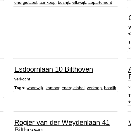
energielabel
,
aankoop
,
bosrijk
,
villawijk
,
appartement
V
€
T
k
Esdoornlaan 10 Bilthoven
verkocht
v
Tags:
woonwijk
,
kantoor
,
energielabel
,
verkoop
,
bosrijk
e
T
e
Rogier van der Weydenlaan 41
Bilthoven