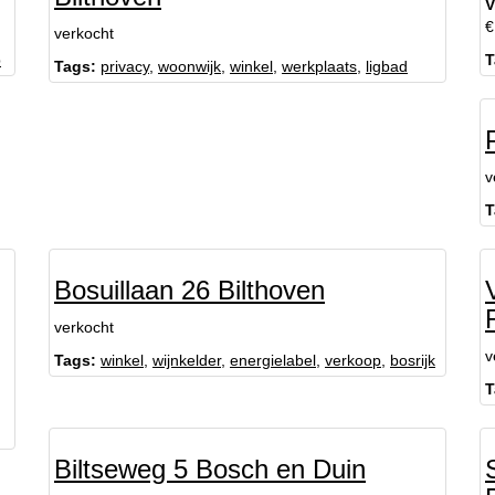
V
€
verkocht
p
T
Tags:
privacy
,
woonwijk
,
winkel
,
werkplaats
,
ligbad
v
T
Bosuillaan 26 Bilthoven
verkocht
v
Tags:
winkel
,
wijnkelder
,
energielabel
,
verkoop
,
bosrijk
T
Biltseweg 5 Bosch en Duin