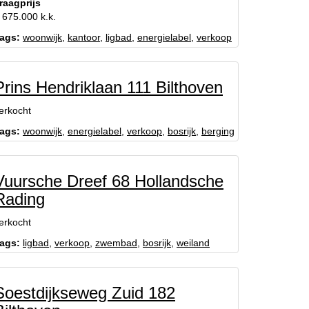
raagprijs
 675.000 k.k.
ags:
woonwijk
,
kantoor
,
ligbad
,
energielabel
,
verkoop
Prins Hendriklaan 111 Bilthoven
erkocht
ags:
woonwijk
,
energielabel
,
verkoop
,
bosrijk
,
berging
Vuursche Dreef 68 Hollandsche
Rading
erkocht
ags:
ligbad
,
verkoop
,
zwembad
,
bosrijk
,
weiland
Soestdijkseweg Zuid 182