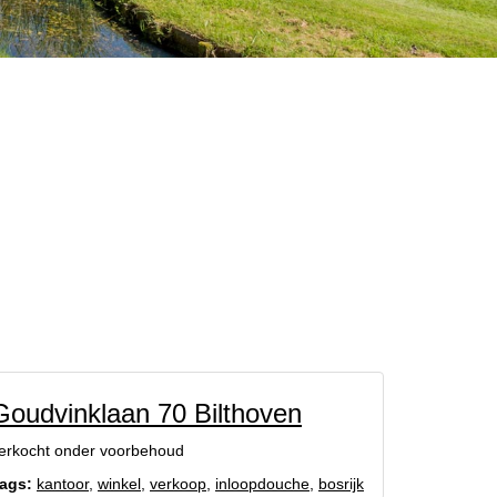
Goudvinklaan 70 Bilthoven
erkocht onder voorbehoud
ags:
kantoor
,
winkel
,
verkoop
,
inloopdouche
,
bosrijk