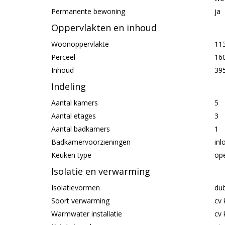
Permanente bewoning
ja
Oppervlakten en inhoud
Woonoppervlakte
11
Perceel
16
Inhoud
39
Indeling
Aantal kamers
5
Aantal etages
3
Aantal badkamers
1
Badkamervoorzieningen
inl
Keuken type
op
Isolatie en verwarming
Isolatievormen
dub
Soort verwarming
cv 
Warmwater installatie
cv 