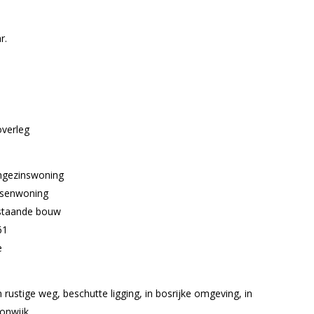
r.
overleg
ngezinswoning
ssenwoning
staande bouw
61
e
 rustige weg, beschutte ligging, in bosrijke omgeving, in
onwijk