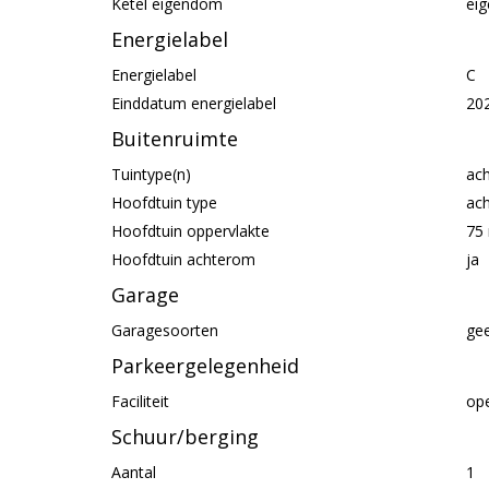
Ketel eigendom
ei
Energielabel
Energielabel
C
Einddatum energielabel
20
Buitenruimte
Tuintype(n)
ach
Hoofdtuin type
ach
Hoofdtuin oppervlakte
75
Hoofdtuin achterom
ja
Garage
Garagesoorten
ge
Parkeergelegenheid
Faciliteit
op
Schuur/berging
Aantal
1