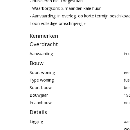
- Huisdieren niet toegestaan;
- Waarborgsom: 2 maanden kale huur;
- Aanvaarding: in overleg, op korte termijn beschikbaa
Toon volledige omschrijving »
Kenmerken
Overdracht
Aanvaarding
in 
Bouw
Soort woning
ee
Type woning
tu
Soort bouw
be
Bouwjaar
19
In aanbouw
ne
Details
Ligging
aan
wo