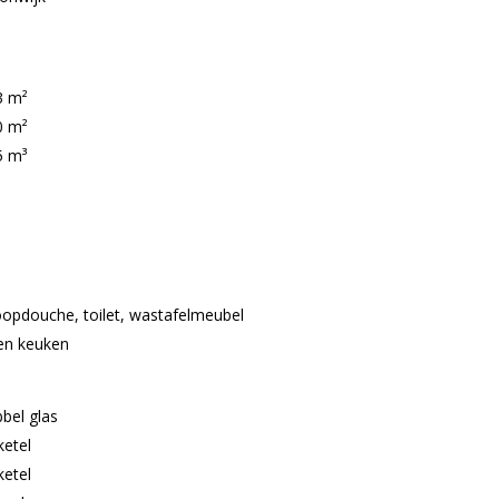
3 m²
0 m²
5 m³
oopdouche, toilet, wastafelmeubel
en keuken
bel glas
ketel
ketel