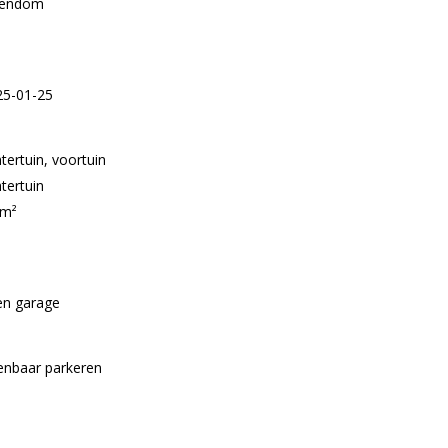
gendom
25-01-25
tertuin, voortuin
tertuin
 m²
en garage
enbaar parkeren