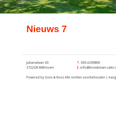
Nieuws 7
Julianalaan 30
T
. 030-2290800
3722GR Bilthoven
E
.
info@broekman-calis.n
Powered by Goes & Roos
Alle rechten voorbehouden
|
Aange