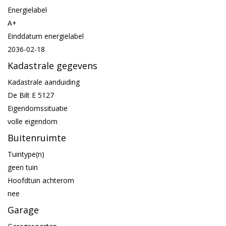
Energielabel
A+
Einddatum energielabel
2036-02-18
Kadastrale gegevens
Kadastrale aanduiding
De Bilt E 5127
Eigendomssituatie
volle eigendom
Buitenruimte
Tuintype(n)
geen tuin
Hoofdtuin achterom
nee
Garage