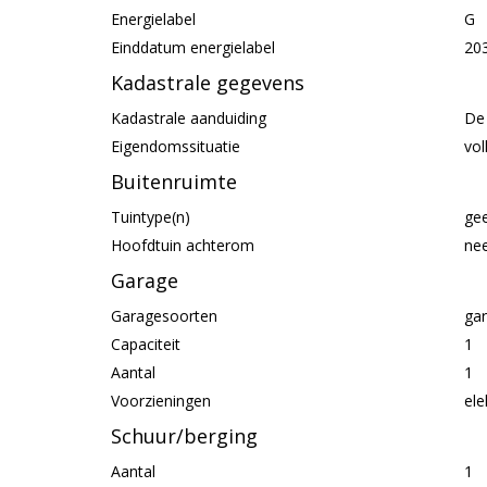
Energielabel
G
Einddatum energielabel
20
Kadastrale gegevens
Kadastrale aanduiding
De 
Eigendomssituatie
vo
Buitenruimte
Tuintype(n)
gee
Hoofdtuin achterom
ne
Garage
Garagesoorten
ga
Capaciteit
1
Aantal
1
Voorzieningen
ele
Schuur/berging
Aantal
1