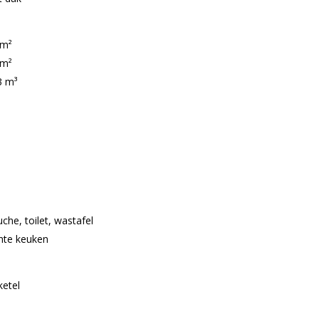
 m²
 m²
3 m³
che, toilet, wastafel
hte keuken
ketel