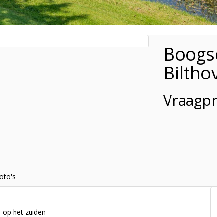
Boogsc
Biltho
Vraagpri
oto's
op het zuiden!