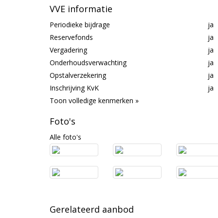
VVE informatie
Periodieke bijdrage
ja
Reservefonds
ja
Vergadering
ja
Onderhoudsverwachting
ja
Opstalverzekering
ja
Inschrijving KvK
ja
Toon volledige kenmerken »
Foto's
Alle foto's
Gerelateerd aanbod