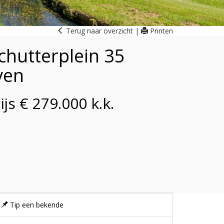
Terug naar overzicht
|
Printen
hutterplein 35
ven
js € 279.000 k.k.
Tip een bekende