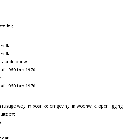
overleg
erijflat
erijflat
staande bouw
naf 1960 t/m 1970
e
naf 1960 t/m 1970
 rustige weg, in bosrijke omgeving, in woonwijk, open ligging,
j uitzicht
e
t dak