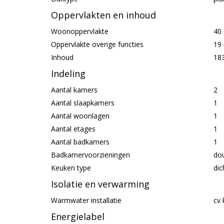
Oppervlakten en inhoud
Woonoppervlakte
40
Oppervlakte overige functies
19
Inhoud
18
Indeling
Aantal kamers
2
Aantal slaapkamers
1
Aantal woonlagen
1
Aantal etages
1
Aantal badkamers
1
Badkamervoorzieningen
dou
Keuken type
dic
Isolatie en verwarming
Warmwater installatie
cv 
Energielabel