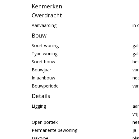
Kenmerken
Overdracht
Aanvaarding
in 
Bouw
Soort woning
gal
Type woning
gal
Soort bouw
be
Bouwjaar
va
In aanbouw
ne
Bouwperiode
va
Details
Ligging
aan
vri
Open portiek
ne
Permanente bewoning
ja
Daktype
pla