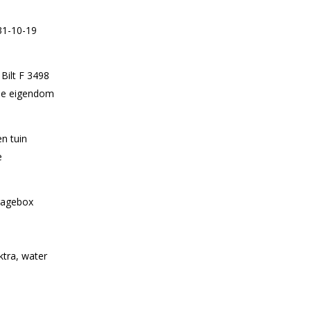
31-10-19
Bilt F 3498
lle eigendom
n tuin
e
ragebox
ktra, water